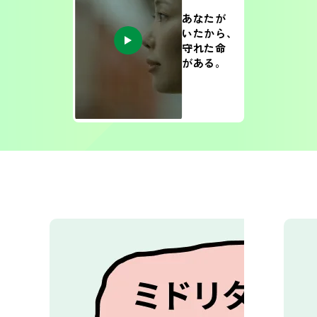
あなたが
いたから、
守れた命
がある。