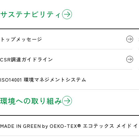
企業情報
製品情報
研究開発
サステナビリティ
ホーム
製品情報
ヘルメット
3分でわかるミドリ安全
製品のお知らせ
開発事例
トップメッセージ
企業理念
Eコマース/EDI(電子商取引)
CSR調達ガイドライン
ミドリ安全のSCヘルメ
沿革
ISO14001 環境マネジメントシステム
トは、
日本のヘルメッ
環境への取り組み
広告・メディア情報
常識を変えてきました
公式サイト一覧
MADE IN GREEN by OEKO-TEX®
エコテックス メイド イ
SCヘルメットの「SC」とは、「セイフティ・キャップ」
あり、働く人の安全を守り、健康・快適を創造する決意が