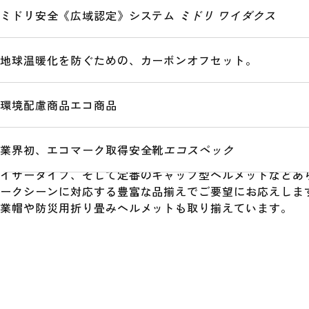
ています。
ミドリ安全《広域認定》システム
ミドリ ワイダクス
ミドリ安全では、着用時の脱げ・ズレを防止する「脱げ防
地球温暖化を防ぐための、カーボンオフセット。
や「RAヘッドバンド」など、安全性の高い機能を持った
トを開発しています。
環境配慮商品
エコ商品
また、日本初の返し機構付フルフェイスシールド内蔵型ヘ
をはじめ、シールド面内蔵タイプ、熱中対策の遮熱ヘルメ
業界初、エコマーク取得安全靴
エコスペック
気性を高めたベンチレーションタイプ、上部視界を広げた
イザータイプ、そして定番のキャップ型ヘルメットなどあ
ークシーンに対応する豊富な品揃えでご要望にお応えしま
業帽や防災用折り畳みヘルメットも取り揃えています。