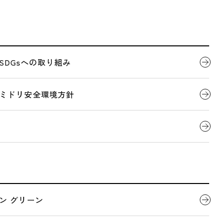
代表者ごあいさつ
製品について
SDGsへの取り組み
ヘルメット
会社概要
デジタルカタログ
ミドリ安全環境方針
PRODUCTS
ッ
全国営業拠点一覧
トの
関連団体
。
ン グリーン
の略称で
込められ