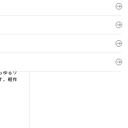
止機構」
ヘルメッ
ルメット
ット、通
クリアバ
らゆるワ
す。軽作