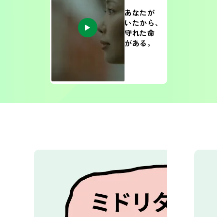
あなたが
いたから、
守れた命
がある。