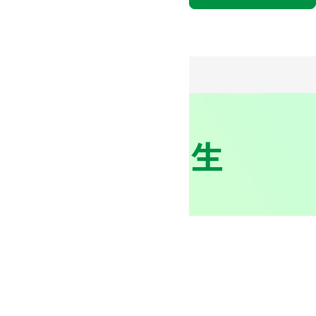
格）に」受験生
法人向け公式通販サイト
３分でわかるミドリ安全
出
ポスター」を制作し、高田馬
生の安全（≒合格）を願うメッ
の背中をそっと後押しします。