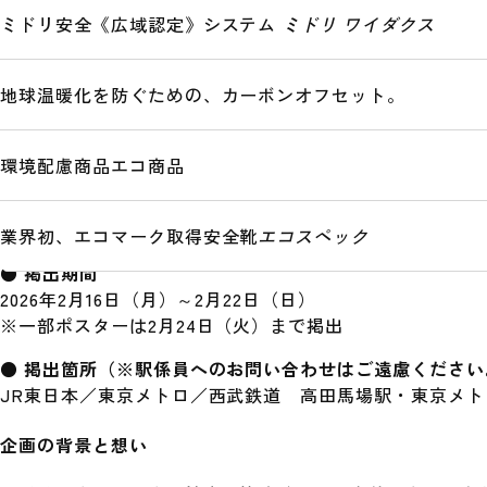
ミドリ安全《広域認定》システム
ミドリ ワイダクス
＜プレスリリース（PDF）＞
プレスリリース（PDF：約1MB）
地球温暖化を防ぐための、カーボンオフセット。
広告の特徴
本ポスターは受験シーズンに合わせて英語にフォーカスし
環境配慮商品
エコ商品
します。受験生が「その場で確認できる」、「思わず写真
前向きに一歩を後押しします。また、掲出英単語は、高田
生にとって納得感のある内容としています。
業界初、エコマーク取得安全靴
エコスペック
● 掲出期間
2026年2月16日（月）～2月22日（日）
※一部ポスターは2月24日（火）まで掲出
● 掲出箇所（※駅係員へのお問い合わせはご遠慮ください
JR東日本／東京メトロ／西武鉄道 高田馬場駅・東京メ
企画の背景と想い