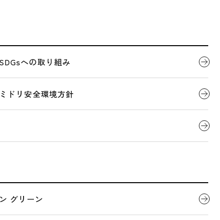
援の交通広告を掲出
代表者ごあいさつ
製品について
SDGsへの取り組み
2026.02.16
プレスリリース
会社概要
デジタルカタログ
ミドリ安全環境方針
験も、ご安全（≒合
応援の交通広告を掲
全国営業拠点一覧
関連団体
シ！ ～
いう人生の大きな節目に挑む受験生へ向けて「受験生応援
ン グリーン
は現場の安全を守ってきたミドリ安全が、この時期は受験
の目に触れる場所で、「最後確認ヨシ！」と頑張る受験生