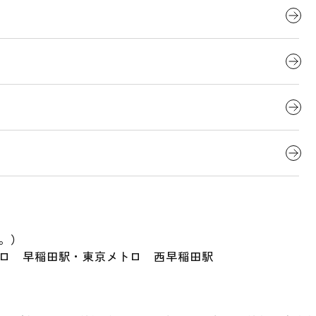
、試験で出題される可能性のある英単語を、単語カードの
に撮って見返せる」等の実用性を持たせることで、受験当
馬場にも校舎を構える「早稲田予備校（ワセヨビ）」の英
。）
トロ 早稲田駅・東京メトロ 西早稲田駅