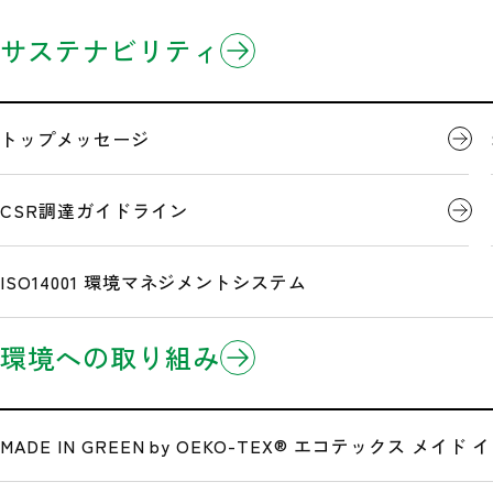
企業情報
製品情報
研究開発
サステナビリティ
「あなたの受験も、ご安全（≒合格）に」受験生応
ホーム
ニュースリリース
3分でわかるミドリ安全
製品のお知らせ
開発事例
トップメッセージ
企業理念
Eコマース/EDI(電子商取引)
CSR調達ガイドライン
「あなたの受
沿革
ISO14001 環境マネジメントシステム
環境への取り組み
広告・メディア情報
～ 受験生の現場、受験会場へ向かうその道で、最終確認ヨ
ミドリ安全株式会社（以下、ミドリ安全）は、大学受験と
公式サイト一覧
MADE IN GREEN by OEKO-TEX®
エコテックス メイド イ
場・早稲田エリアの駅に掲出いたします。本企画は、普段
セージを届ける取り組みです。試験当日、受験生や保護者