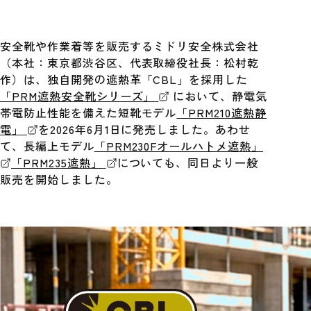
安全靴や作業着等を販売するミドリ安全株式会社
（本社：東京都渋谷区、代表取締役社長：松村乾
作）は、独自開発の遮熱革「CBL」を採用した
「PRM遮熱安全靴シリーズ」
において、静電気
帯電防止性能を備えた短靴モデル
「PRM210遮熱静
電」
を2026年6月1日に発売しました。あわせ
て、長編上モデル
「PRM230Fオールハトメ遮熱」
「PRM235遮熱」
についても、同日より一般
販売を開始しました。