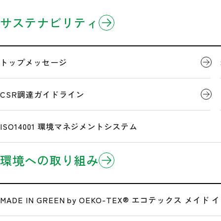
企業情報
製品情報
研究開発
サステナビリティ
ホーム
ニュースリリース
日本初「MADE IN GREEN by OEKO-TEX®」
3分でわかるミドリ安全
製品のお知らせ
開発事例
トップメッセージ
企業理念
Eコマース/EDI(電子商取引)
CSR調達ガイドライン
日本初「MADE 
沿革
ISO14001 環境マネジメントシステム
環境への取り組み
広告・メディア情報
ミドリ安全のユニフォームが日本で初めて「MADE IN GREE
これは繊維業界のサステナブルな取り組みへの証であり、ま
公式サイト一覧
なっている
OEKO-TEX®（エコテックス®）認証
（※１
MADE IN GREEN by OEKO-TEX®
エコテックス メイド イ
この「MADE IN GREEN by OEKO-TEX®」の条件
いる東レのペンファブリックの工場で生産した生地を使用し、同