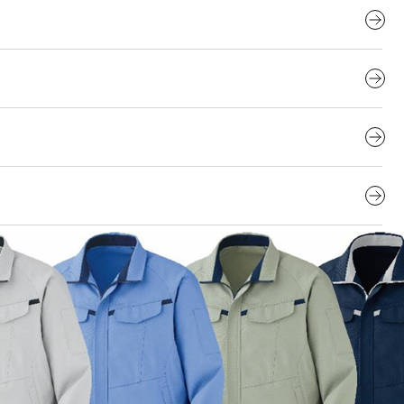
製品であるという 「STANDARD100 by OEKO-T
品にはQRコードがラベル等に印字され、PCやスマホなどの端末で
サプライチェーンの詳細やトレーサビリティが確認できま
-japan.com/