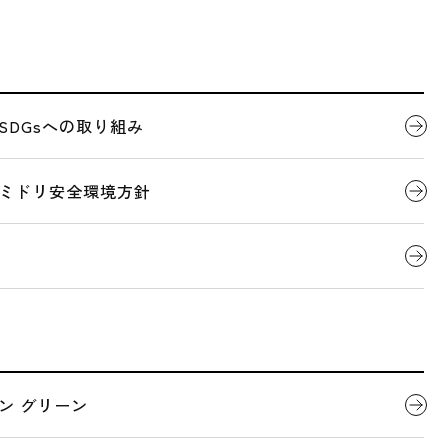
認証を取得しました。
代表者ごあいさつ
製品について
SDGsへの取り組み
2020.01.28
プレスリリース
会社概要
デジタルカタログ
ミドリ安全環境方針
IN GREEN by OE
を取得しました。
全国営業拠点一覧
関連団体
N by OEKO-TEX®」認証を取得しました。
た世界トップレベルの「繊維製品の安全、安全の証」として
)において、最高峰の規格です。
ン グリーン
は30、環境と人にやさしい、工場に対する安全認証である「STeP b
様に「STeP by OEKO-TEX®」を取得している、