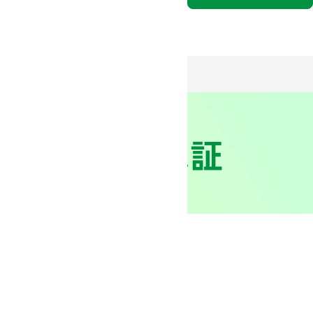
KO-TEX®」認証
法人向け公式通販サイト
３分でわかるミドリ安全
世界100ヶ国以上で指標と
y OEKO-TEX®」を取得して
ミドリ安全のベトナム工場MHB