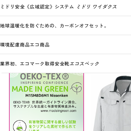
ミドリ安全《広域認定》システム
ミドリ ワイダクス
で縫製、更に有害物質が全く入っていない材料を85％以上使用した
この「MADE IN GREEN by OEKO-TEX®」商
工場を確認できる、サプライチェーンの地図が表示され、
地球温暖化を防ぐための、カーボンオフセット。
（※）エコテックス®日本公式サイト
：
https://oeko-tex
プレスリリース（PDF：約686KB）
環境配慮商品
エコ商品
業界初、エコマーク取得安全靴
エコスペック