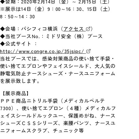
◆会期：2020年2月14日（金）～ 2月15日（土）
※展示は14日（金）9：00～16：30、15日（土）
8：50～14：30
◆会場：パシフィコ横浜（
アクセス
）
◆当社ブースNo.：ミドリ安全（株）ブース
◆公式サイト
：
http://www.congre.co.jp/35jsipc/
当社ブースでは、感染対策商品の使い捨て手袋・
使い捨てエプロンやフェイスシールド、大人気の
静電気防止ナースシューズ・ナースユニフォーム
を展示致します。
【展示商品】
ＰＰＥ商品ニトリル手袋（メディカルベルテ
7300）、使い捨てエプロン（４種）メディカルフ
ェイスシールドルックユー、保護めがね、ナース
シューズＣＳＳシリーズ、楽腰パンツ、ナースユ
ニフォームスクラブ、チュニック等