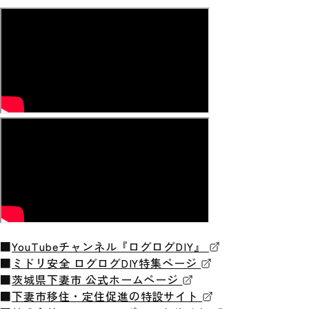
■
YouTubeチャンネル『ログログDIY』
■
ミドリ安全 ログログDIY特集ページ
■
茨城県下妻市 公式ホームページ
■
下妻市移住・定住促進の特設サイト