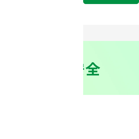
にてミドリ安全
法人向け公式通販サイト
３分でわかるミドリ安全