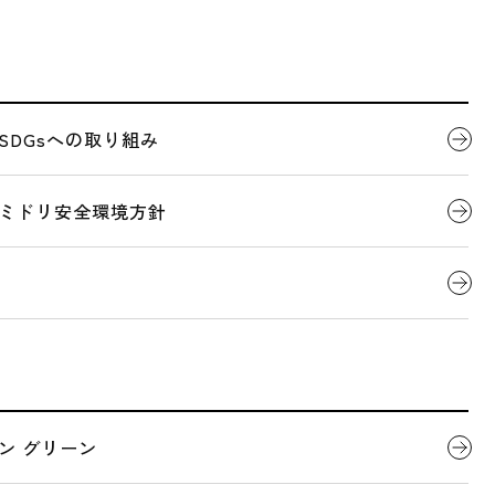
登場します
代表者ごあいさつ
製品について
SDGsへの取り組み
2023.03.13
メディア掲載
会社概要
デジタルカタログ
ミドリ安全環境方針
列「タモリ倶楽部」
が登場します
全国営業拠点一覧
関連団体
します！
ン グリーン
日時は異なります