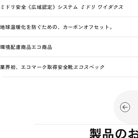
ミドリ安全《広域認定》システム
ミドリ ワイダクス
「タモリ倶楽部」番組公式サイト
地球温暖化を防ぐための、カーボンオフセット。
環境配慮商品
エコ商品
2023.02.28
2023.03.22
「東京マラソンEXPO 2023」出展のお知らせ
「第4回 関西物
業界初、エコマーク取得安全靴
エコスペック
（3/2～3/4）
（4/12〜4/14）
製品の