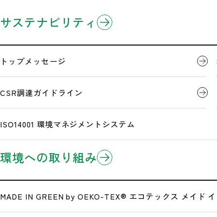
企業情報
製品情報
研究開発
サステナビリティ
ホーム
ニュースリリース
テレビ朝日系列「タモリ倶楽部」にてミドリ安全が
3分でわかるミドリ安全
製品のお知らせ
開発事例
トップメッセージ
企業理念
Eコマース/EDI(電子商取引)
CSR調達ガイドライン
テレビ朝日系
沿革
ISO14001 環境マネジメントシステム
環境への取り組み
広告・メディア情報
テレビ朝日系列
「タモリ倶楽部」
にてミドリ安全が登場
「ロケ現場の足元を守れ！オリジナルMY安全靴を作ろう」
ぜひご覧ください。
公式サイト一覧
MADE IN GREEN by OEKO-TEX®
エコテックス メイド イ
●番組名：テレビ朝日系列
「タモリ倶楽部」
●日 時：3月17日（金）24:20～24:50 ※関東圏以外の