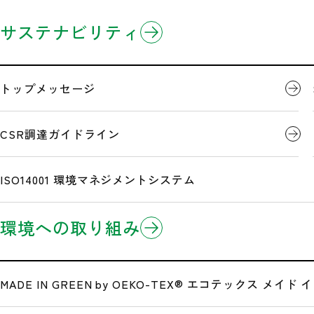
企業情報
製品情報
研究開発
サステナビリティ
ホーム
ニュースリリース
［2025年シーズン向け］熱中対策商品 掲載のお知ら
3分でわかるミドリ安全
製品のお知らせ
開発事例
トップメッセージ
企業理念
Eコマース/EDI(電子商取引)
CSR調達ガイドライン
［2025年シ
沿革
ISO14001 環境マネジメントシステム
環境への取り組み
広告・メディア情報
公式サイト一覧
MADE IN GREEN by OEKO-TEX®
エコテックス メイド イ