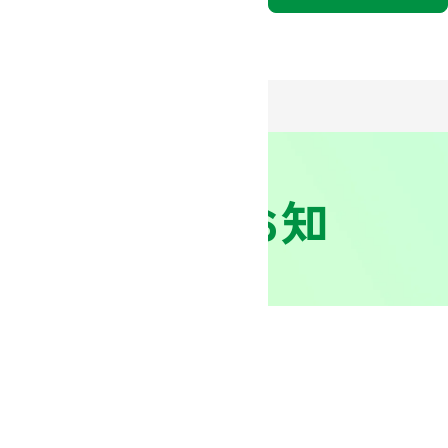
商品 掲載のお知
法人向け公式通販サイト
３分でわかるミドリ安全