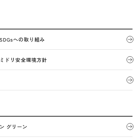
せ
代表者ごあいさつ
製品について
SDGsへの取り組み
2025.04.23
製品情報
会社概要
デジタルカタログ
ミドリ安全環境方針
ーズン向け］熱中対策
らせ
全国営業拠点一覧
関連団体
ン グリーン