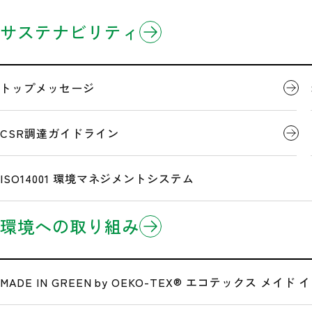
企業情報
製品情報
研究開発
サステナビリティ
ホーム
営業拠点
ミドリ安全新潟(株) 本社
3分でわかるミドリ安全
製品のお知らせ
開発事例
トップメッセージ
企業理念
Eコマース/EDI(電子商取引)
CSR調達ガイドライン
ミドリ安全新潟(株) 本
沿革
ISO14001 環境マネジメントシステム
環境への取り組み
広告・メディア情報
公式サイト一覧
MADE IN GREEN by OEKO-TEX®
エコテックス メイド イ