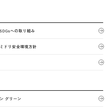
代表者ごあいさつ
製品について
SDGsへの取り組み
全国営業拠点一覧
会社概要
デジタルカタログ
ミドリ安全環境方針
LOCATIONS
社
全国営業拠点一覧
地図を表示できませんでした。
関連団体
ン グリーン