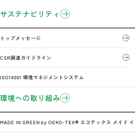
企業情報
製品情報
研究開発
サステナビリティ
ホーム
営業拠点
ミドリ安全厚木(株)
3分でわかるミドリ安全
製品のお知らせ
開発事例
トップメッセージ
企業理念
Eコマース/EDI(電子商取引)
CSR調達ガイドライン
ミドリ安全厚木(株)
沿革
ISO14001 環境マネジメントシステム
環境への取り組み
広告・メディア情報
公式サイト一覧
MADE IN GREEN by OEKO-TEX®
エコテックス メイド イ