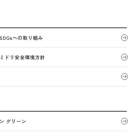
代表者ごあいさつ
製品について
SDGsへの取り組み
全国営業拠点一覧
会社概要
デジタルカタログ
ミドリ安全環境方針
LOCATIONS
全国営業拠点一覧
地図を表示できませんでした。
関連団体
ン グリーン