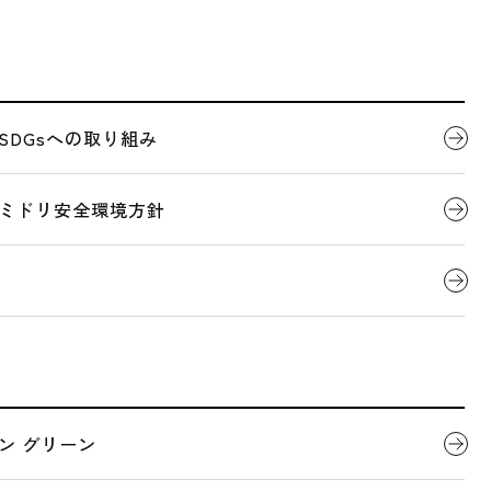
代表者ごあいさつ
製品について
SDGsへの取り組み
全国営業拠点一覧
会社概要
デジタルカタログ
ミドリ安全環境方針
LOCATIONS
帯広営業所
全国営業拠点一覧
地図を表示できませんでした。
関連団体
ン グリーン