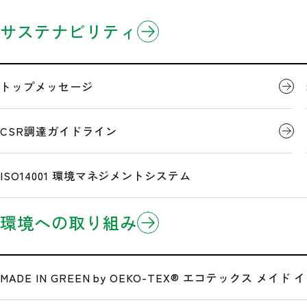
企業情報
製品情報
研究開発
サステナビリティ
ホーム
営業拠点
ミドリ安全北海道(株) 帯広営業所
3分でわかるミドリ安全
製品のお知らせ
開発事例
トップメッセージ
企業理念
Eコマース/EDI(電子商取引)
CSR調達ガイドライン
ミドリ安全北海道(株) 
沿革
ISO14001 環境マネジメントシステム
環境への取り組み
広告・メディア情報
公式サイト一覧
MADE IN GREEN by OEKO-TEX®
エコテックス メイド イ