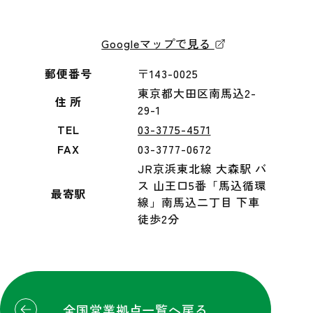
Googleマップで見る
郵便番号
〒143-0025
東京都大田区南馬込2-
住 所
29-1
TEL
03-3775-4571
FAX
03-3777-0672
JR京浜東北線 大森駅 バ
ス 山王口5番「馬込循環
最寄駅
線」南馬込二丁目 下車
徒歩2分
全国営業拠点一覧へ戻る