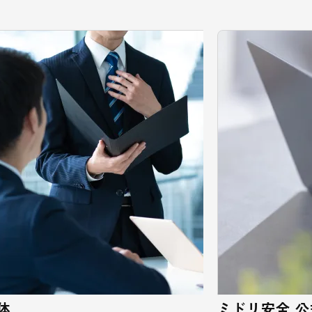
体
ミドリ安全 