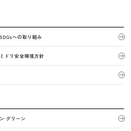
代表者ごあいさつ
製品について
SDGsへの取り組み
企業情報
会社概要
デジタルカタログ
ミドリ安全環境方針
ABOUT US
全へ、
次の安心へ。
全国営業拠点一覧
への奉仕」を社是に掲げ、
関連団体
く現場の安全を支えてきました。
にとどまらず、
ン グリーン
、BCPを含む危機管理まで。