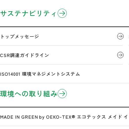
企業情報
製品情報
研究開発
サステナビリティ
ホーム
企業情報
3分でわかるミドリ安全
製品のお知らせ
開発事例
トップメッセージ
企業理念
Eコマース/EDI(電子商取引)
CSR調達ガイドライン
次の安
沿革
ISO14001 環境マネジメントシステム
は、「安全・健康・快適職場
ミドリ安全
環境への取り組み
広告・メディア情報
安全衛生保護具のトップメーカーとして、働
高性能・高品質な製品の提供
公式サイト一覧
MADE IN GREEN by OEKO-TEX®
エコテックス メイド イ
豊富な安全衛生情報、 きめ細かなサービス