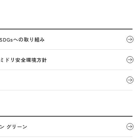
のお知らせ（5/27～29）
代表者ごあいさつ
製品について
SDGsへの取り組み
2026.05.11
イベント
会社概要
デジタルカタログ
ミドリ安全環境方針
R 2026 ～第74回
知らせ（5/27～2
全国営業拠点一覧
関連団体
だき、ありがとうございました。
ン グリーン