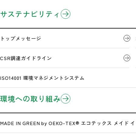
企業情報
製品情報
研究開発
サステナビリティ
「JECA FAIR 2026 ～第74回電設工業展～」出展
ホーム
ニュースリリース
3分でわかるミドリ安全
製品のお知らせ
開発事例
トップメッセージ
企業理念
Eコマース/EDI(電子商取引)
CSR調達ガイドライン
「JECA FAI
お
沿革
ISO14001 環境マネジメントシステム
環境への取り組み
広告・メディア情報
本イベントは終了いたしました。多くの皆様にご来場いた
公式サイト一覧
MADE IN GREEN by OEKO-TEX®
エコテックス メイド イ