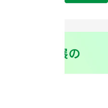
電設工業展～」出展の
法人向け公式通販サイト
３分でわかるミドリ安全
9）