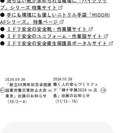
●
滑らない靴が求められる職場に「ハイグリッ
プ」シリーズ 特集サイト
●
手にも環境にも優しいニトリル手袋「MIDORI
AFシリーズ」 特集ページ
●
ミドリ安全の安全靴・作業履サイト
●
ミドリ安全のユニフォーム・作業服サイト
●
ミドリ安全の安全衛生保護具ポータルサイト
2024.10.28
2024.09.26
働く人の安心づくりフェ
「創立60周年記念全国建
ア「緑十字展2024 in 広
設業労働災害防止大会 in
島」出展のお知らせ
東京」出展のお知らせ
（11/13～15）
（10/3〜4）