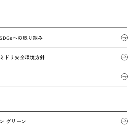
代表者ごあいさつ
製品について
SDGsへの取り組み
全国営業拠点一覧
会社概要
デジタルカタログ
ミドリ安全環境方針
LOCATIONS
釧路営業所
全国営業拠点一覧
地図を表示できませんでした。
関連団体
ン グリーン