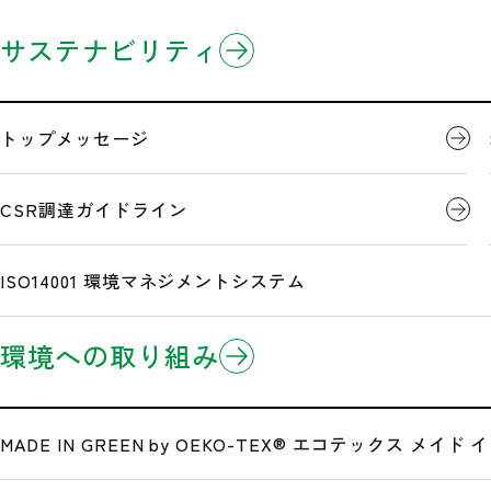
企業情報
製品情報
研究開発
サステナビリティ
ホーム
営業拠点
ミドリ安全北海道(株) 釧路営業所
3分でわかるミドリ安全
製品のお知らせ
開発事例
トップメッセージ
企業理念
Eコマース/EDI(電子商取引)
CSR調達ガイドライン
ミドリ安全北海道(株) 
沿革
ISO14001 環境マネジメントシステム
環境への取り組み
広告・メディア情報
公式サイト一覧
MADE IN GREEN by OEKO-TEX®
エコテックス メイド イ