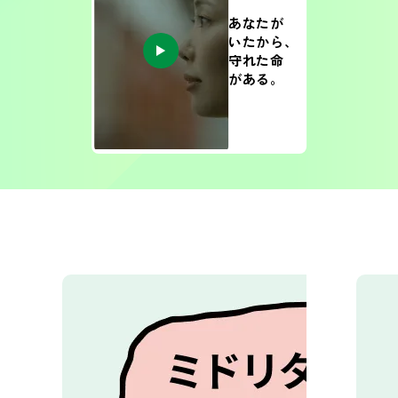
あなたが
いたから、
守れた命
がある。