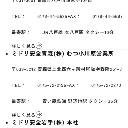
〒031-0001
青森県八戸市類家4-10-15
TEL：
0178-44-5625
FAX：
0178-44-5687
最寄駅：
JR八戸線 本八戸駅 タクシー10分
詳しく見る
ミドリ安全青森(株) むつ小川原営業所
〒039-3212
青森県上北郡六ヶ所村尾駮字野附261-3
TEL：
0175-72-2196
FAX：
0175-72-2273
最寄駅：
青い森鉄道 野辺地駅 タクシー36分
詳しく見る
ミドリ安全岩手(株) 本社