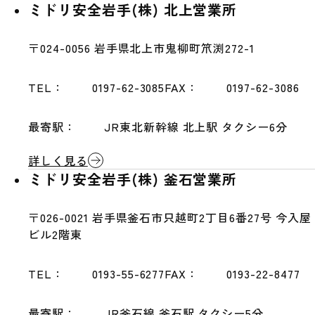
ミドリ安全岩手(株) 北上営業所
〒024-0056
岩手県北上市鬼柳町笊渕272-1
TEL：
0197-62-3085
FAX：
0197-62-3086
最寄駅：
JR東北新幹線 北上駅 タクシー6分
詳しく見る
ミドリ安全岩手(株) 釜石営業所
〒026-0021
岩手県釜石市只越町2丁目6番27号 今入屋
ビル2階東
TEL：
0193-55-6277
FAX：
0193-22-8477
最寄駅：
JR釜石線 釜石駅 タクシー5分