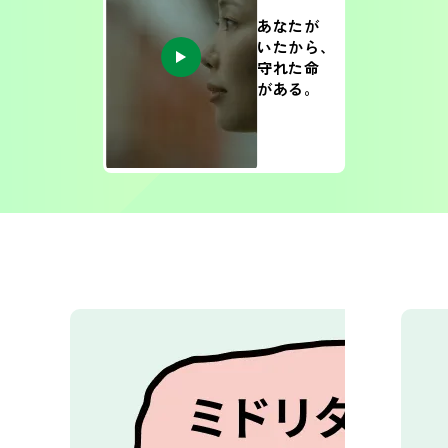
あなたが
いたから、
守れた命
がある。